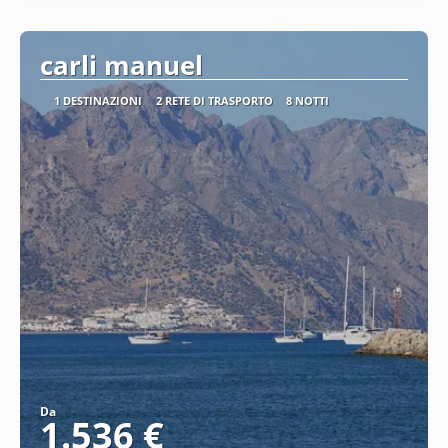
carli manuel
1 DESTINAZIONI
2 RETE DI TRASPORTO
8 NOTTI
Da
1.536 €