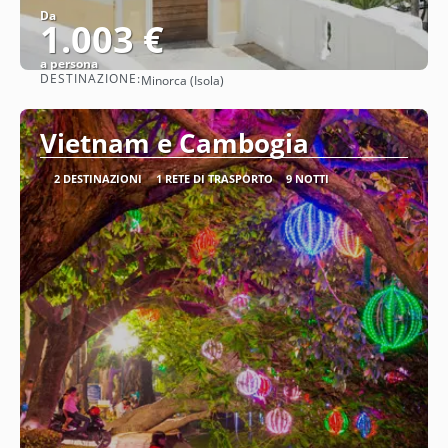
Da
1.003 €
a persona
DESTINAZIONE:
Minorca (Isola)
Vedere
Vietnam e Cambogia
2 DESTINAZIONI
1 RETE DI TRASPORTO
9 NOTTI