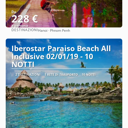
Da
228 €
a persona
DESTINAZIONI
Hanoi · Phnom Penh
Vedere
Iberostar Paraiso Beach All
Inclusive 02/01/19 - 10
NOTTI
2 DESTINAZIONI
1 RETE DI TRASPORTO
10 NOTTI