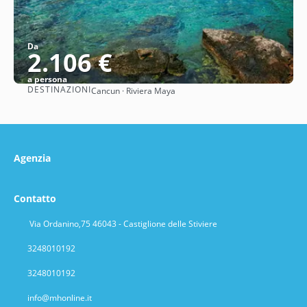
Da
2.106 €
a persona
DESTINAZIONI
Cancun · Riviera Maya
Vedere
Agenzia
Contatto
Via Ordanino,75 46043 - Castiglione delle Stiviere
3248010192
3248010192
info@mhonline.it