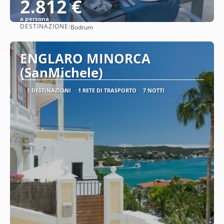
2.812 €
a persona
DESTINAZIONE:
Bodrum
Vedere
ENGLARO MINORCA
(SanMichele)
1 DESTINAZIONI
1 RETE DI TRASPORTO
7 NOTTI