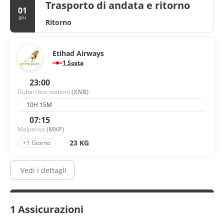
Trasporto di andata e ritorno
01
giu
Ritorno
Etihad Airways
1 Sosta
23:00
Dubai (bus station)
(XNB)
10H 15M
07:15
Malpensa
(MXP)
23 KG
+1 Giorno
Vedi i dettagli
1 Assicurazioni