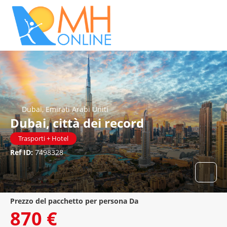
Dubai, Emirati Arabi Uniti
Dubai, città dei record
Trasporti + Hotel
Ref ID:
7498328
prezzo del pacchetto per persona Da
870 €