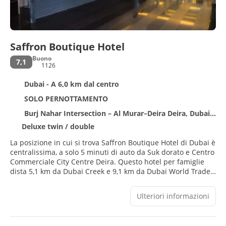
Saffron Boutique Hotel
Buono
7,1
1126
Dubai - A 6,0 km dal centro
SOLO PERNOTTAMENTO
Burj Nahar Intersection – Al Murar–Deira Deira, Dubai 181757
Deluxe twin / double
La posizione in cui si trova Saffron Boutique Hotel di Dubai è
centralissima, a solo 5 minuti di auto da Suk dorato e Centro
Commerciale City Centre Deira. Questo hotel per famiglie
dista 5,1 km da Dubai Creek e 9,1 km da Dubai World Trade
Centre.
Ulteriori informazioni
Scegli tra l'ampia gamma di servizi ricreativi disponibili, che
includono una discoteca, un centro fitness e una piscina
all'aperto. Questo hotel in stile Art Déco dispone, inoltre, di il