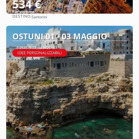
534 €
Por persona
DESTINO:
Santorini
Ver
OSTUNI 01 - 03 MAGGIO
1 DESTINOS
2 NOCHES
IDEE PERSONALIZZABILI