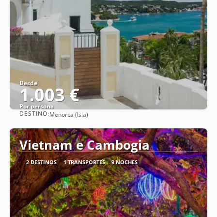
Desde
1.003 €
Por persona
DESTINO:
Menorca (Isla)
Ver
Vietnam e Cambogia
2 DESTINOS
1 TRANSPORTES
9 NOCHES