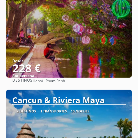
Desde
228 €
Por persona
DESTINOS
Hanoi · Phom Penh
Ver
Cancun & Riviera Maya
2 DESTINOS
1 TRANSPORTES
10 NOCHES