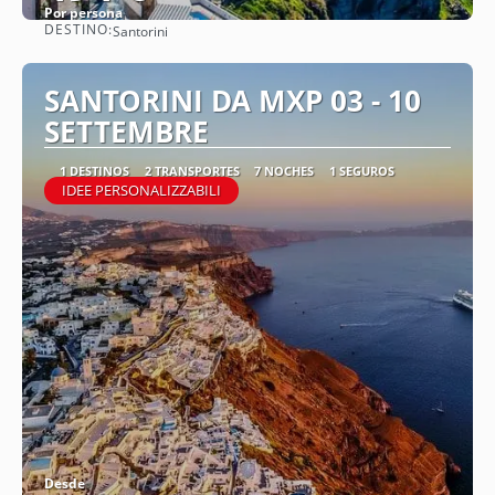
Por persona
DESTINO:
Santorini
Ver
SANTORINI DA MXP 03 - 10
SETTEMBRE
1 DESTINOS
2 TRANSPORTES
7 NOCHES
1 SEGUROS
IDEE PERSONALIZZABILI
Desde