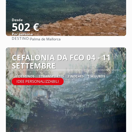
Desde
502 €
Por persona
DESTINO:
Palma de Mallorca
Ver
CEFALONIA DA FCO 04 - 11
SETTEMBRE
1 DESTINOS
2 TRANSPORTES
7 NOCHES
1 SEGUROS
IDEE PERSONALIZZABILI