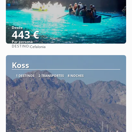
Desde
443 €
Por persona
DESTINO:
Cefalonia
Ver
Koss
1 DESTINOS
2 TRANSPORTES
8 NOCHES