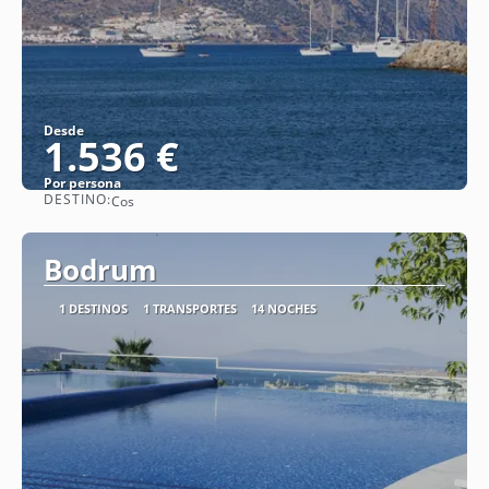
Desde
1.536 €
Por persona
DESTINO:
Cos
Ver
Bodrum
1 DESTINOS
1 TRANSPORTES
14 NOCHES