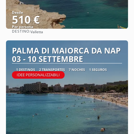
Desde
510 €
Por persona
DESTINO:
Valletta
Ver
PALMA DI MAIORCA DA NAP
03 - 10 SETTEMBRE
1 DESTINOS
2 TRANSPORTES
7 NOCHES
1 SEGUROS
IDEE PERSONALIZZABILI