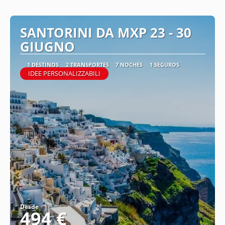
SANTORINI DA MXP 23 - 30
GIUGNO
1 DESTINOS
2 TRANSPORTES
7 NOCHES
1 SEGUROS
IDEE PERSONALIZZABILI
Desde
494 €