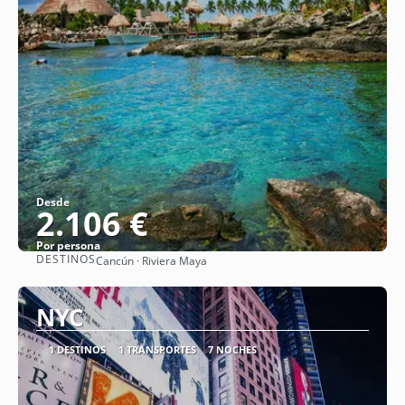
Desde
2.106 €
Por persona
DESTINOS
Cancún · Riviera Maya
Ver
NYC
1 DESTINOS
1 TRANSPORTES
7 NOCHES