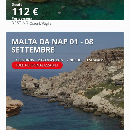
Desde
112 €
Por persona
DESTINO:
Ostuni, Puglia
Ver
MALTA DA NAP 01 - 08
SETTEMBRE
1 DESTINOS
2 TRANSPORTES
7 NOCHES
1 SEGUROS
IDEE PERSONALIZZABILI