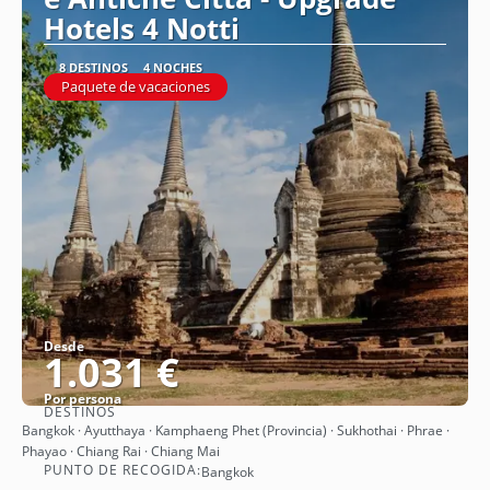
Hotels 4 Notti
8 DESTINOS
4 NOCHES
Paquete de vacaciones
Desde
1.031 €
Por persona
DESTINOS
Ver
Bangkok · Ayutthaya · Kamphaeng Phet (Provincia) · Sukhothai · Phrae ·
Phayao · Chiang Rai · Chiang Mai
PUNTO DE RECOGIDA:
Bangkok