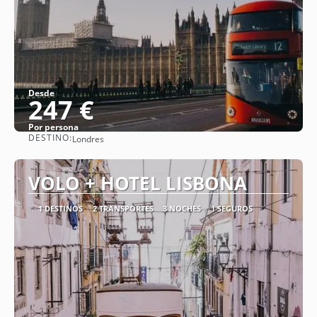
Desde
247 €
Por persona
DESTINO:
Londres
Ver
VOLO + HOTEL LISBONA
1 DESTINOS
2 TRANSPORTES
3 NOCHES
1 SEGUROS