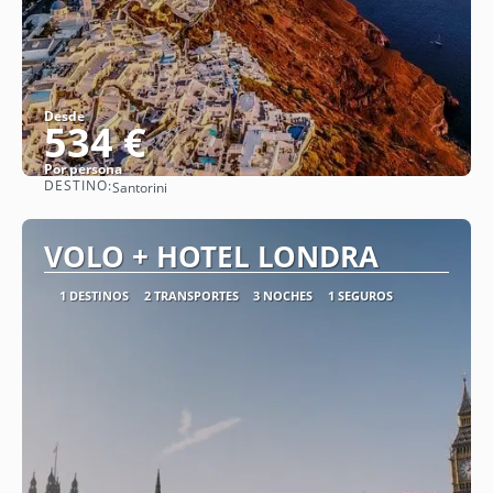
Desde
534 €
Por persona
DESTINO:
Santorini
Ver
VOLO + HOTEL LONDRA
1 DESTINOS
2 TRANSPORTES
3 NOCHES
1 SEGUROS