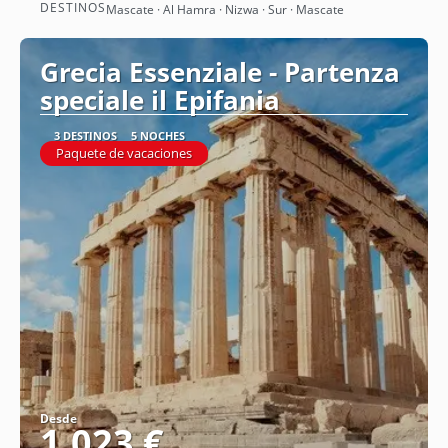
DESTINOS
Mascate · Al Hamra · Nizwa · Sur · Mascate
Ver
Grecia Essenziale - Partenza
speciale il Epifania
3 DESTINOS
5 NOCHES
Paquete de vacaciones
Desde
1.023 €