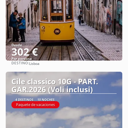
Desde
302 €
Por persona
DESTINO:
Lisboa
Ver
Cile classico 10G - PART.
GAR.2026 (Voli inclusi)
4 DESTINOS
10 NOCHES
Paquete de vacaciones