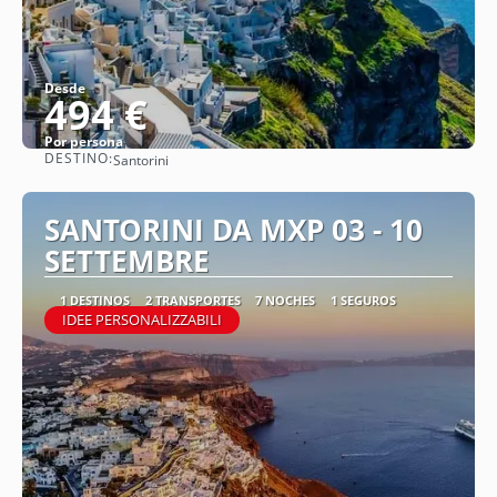
Desde
494 €
Por persona
DESTINO:
Santorini
Ver
SANTORINI DA MXP 03 - 10
SETTEMBRE
1 DESTINOS
2 TRANSPORTES
7 NOCHES
1 SEGUROS
IDEE PERSONALIZZABILI