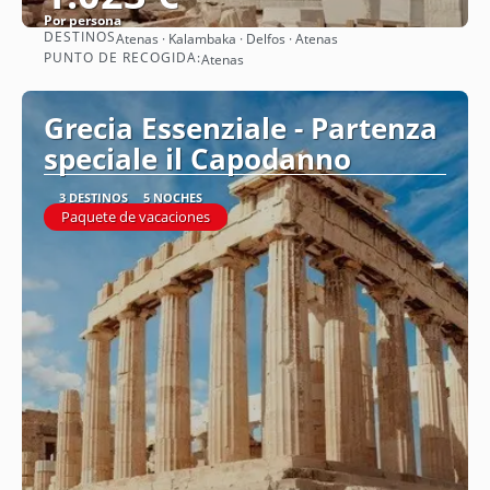
Por persona
DESTINOS
Atenas · Kalambaka · Delfos · Atenas
Ver
PUNTO DE RECOGIDA:
Atenas
Grecia Essenziale - Partenza
speciale il Capodanno
3 DESTINOS
5 NOCHES
Paquete de vacaciones