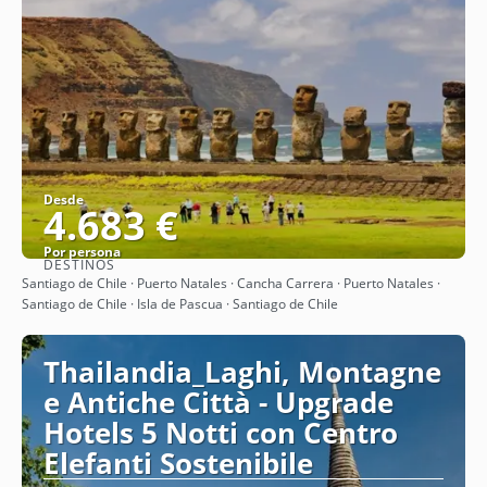
Desde
4.683 €
Por persona
DESTINOS
Ver
Santiago de Chile · Puerto Natales · Cancha Carrera · Puerto Natales ·
Santiago de Chile · Isla de Pascua · Santiago de Chile
Thailandia_Laghi, Montagne
e Antiche Città - Upgrade
Hotels 5 Notti con Centro
Elefanti Sostenibile