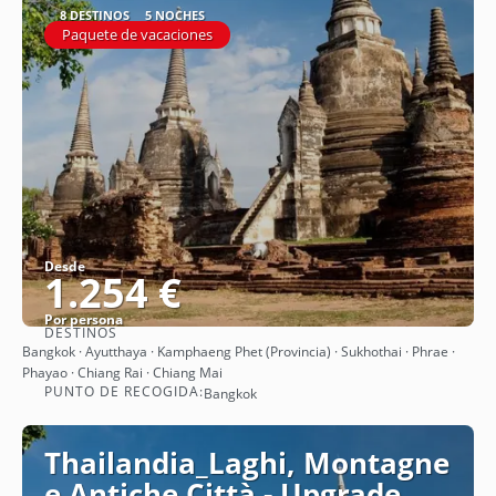
8 DESTINOS
5 NOCHES
Paquete de vacaciones
Desde
1.254 €
Por persona
DESTINOS
Ver
Bangkok · Ayutthaya · Kamphaeng Phet (Provincia) · Sukhothai · Phrae ·
Phayao · Chiang Rai · Chiang Mai
PUNTO DE RECOGIDA:
Bangkok
Thailandia_Laghi, Montagne
e Antiche Città - Upgrade