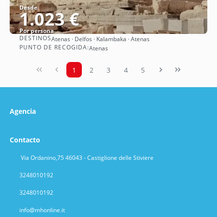
Desde
1.023 €
Por persona
DESTINOS
Atenas · Delfos · Kalambaka · Atenas
Ver
PUNTO DE RECOGIDA:
Atenas
1
2
3
4
5
Agencia
Contacto
Via Ordanino,75 46043 - Castiglione delle Stiviere
3248010192
3248010192
info@mhonline.it