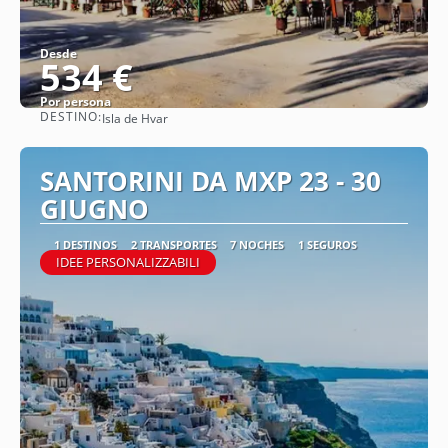
Desde
534 €
Por persona
DESTINO:
Isla de Hvar
Ver
SANTORINI DA MXP 23 - 30
GIUGNO
1 DESTINOS
2 TRANSPORTES
7 NOCHES
1 SEGUROS
IDEE PERSONALIZZABILI